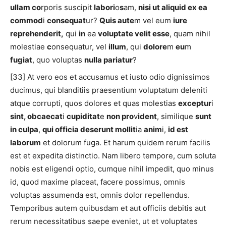
ullam co
rporis suscipit
labori
o
s
am,
nisi ut aliquid ex ea
commod
i
consequat
ur?
Quis aute
m vel eum
iure
reprehenderit,
qui
in
ea
voluptate velit esse
, quam nihil
molestiae
c
onsequatur, vel
illum
, qui
dolore
m
eu
m
fugiat
, quo voluptas
nulla pariatur
?
[33] At vero eos et accusamus et iusto odio dignissimos
ducimus, qui blanditiis praesentium voluptatum deleniti
atque corrupti, quos dolores et quas molestias
exceptur
i
sint, obcaecat
i
cupiditat
e
non pro
v
ident
, similique
sunt
in culpa
,
qui officia deserunt mollit
ia
anim
i,
id est
laborum
et dolorum fuga. Et harum quidem rerum facilis
est et expedita distinctio. Nam libero tempore, cum soluta
nobis est eligendi optio, cumque nihil impedit, quo minus
id, quod maxime placeat, facere possimus, omnis
voluptas assumenda est, omnis dolor repellendus.
Temporibus autem quibusdam et aut officiis debitis aut
rerum necessitatibus saepe eveniet, ut et voluptates