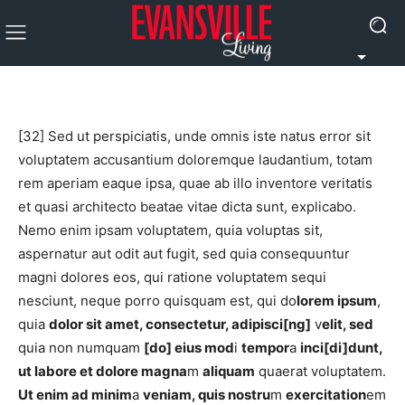
[32] Sed ut perspiciatis, unde omnis iste natus error sit
voluptatem accusantium doloremque laudantium, totam
rem aperiam eaque ipsa, quae ab illo inventore veritatis
et quasi architecto beatae vitae dicta sunt, explicabo.
Nemo enim ipsam voluptatem, quia voluptas sit,
aspernatur aut odit aut fugit, sed quia consequuntur
magni dolores eos, qui ratione voluptatem sequi
nesciunt, neque porro quisquam est, qui do
lorem ipsum
,
quia
dolor sit amet, consectetur, adipisci[ng]
v
elit, sed
quia non numquam
[do] eius mod
i
tempor
a
inci[di]dunt,
ut labore et dolore magna
m
aliquam
quaerat voluptatem.
Ut enim ad minim
a
veniam, quis nostru
m
exercitation
em